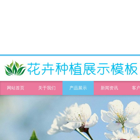
网站首页
关于我们
产品展示
新闻资讯
客